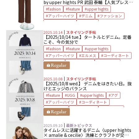
by upper hights PR 武田 泰輔
【⼈気プレス
30⼈が⼤推薦】
fashion
feature
upper hights
アッパーハイツ
デニム
ファッション
ブラウンデニム
完売予報
2025.10.14
スタイリング手帖
【2025/10/14 tue.】タートルとデニム。定番
こそ、今の気分で
fashion
feature
upper hights
アッパーハイツ
エルメス
コーディネート
スカーフ
スタイリング
スニーカー
ソレル
タートルネック
ロンシャン
厚底
大草直子
2025.10.08
スタイリング手帖
【2025/10/8 wed.】 デニムをはきたい日。抜
けとエッジのバランス
feature
UGG
upper hights
アグ
アッパーハイツ
コーディネート
ジャケット
スタイリング
スリッポン
デニム
厚底
大草直子
2025.09.10
最新トピックス
タイムレスに活躍するデニム
〈upper hights
× amalie & cecilie〉
洗練とクラフトが交差