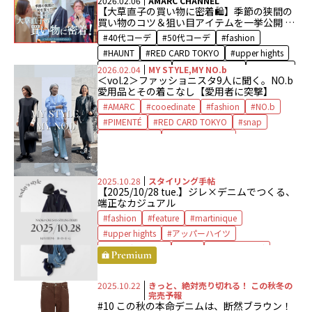
2026.02.06
AMARC CHANNEL
【大草直子の買い物に密着🛍️】季節の狭間の
ファッション
レッドカード トーキョー
買い物のコツ＆狙い目アイテムを一挙公開 at
大草直子
買い物
HAUNT DAIKANYAMA
40代コーデ
50代コーデ
fashion
HAUNT
RED CARD TOKYO
upper hights
アッパーハイツ
コーディネート
ハウント
2026.02.04
MY STYLE,MY NO.b
＜vol.2＞ファッショニスタ9人に聞く。NO.b
ファッション
レッドカード トーキョー
愛用品とその着こなし【愛用者に突撃】
大草直子
買い物
AMARC
cooedinate
fashion
NO.b
PIMENTÉ
RED CARD TOKYO
snap
upper hights
アッパーハイツ
ゲストリスト
コーディネート
スナップ
ピモンテ
ファッション
2025.10.28
スタイリング手帖
レッドカード トーキョー
【2025/10/28 tue.】ジレ×デニムでつくる、
端正なカジュアル
fashion
feature
martinique
upper hights
アッパーハイツ
コーディネート
ジレ
スタイリング
デニム
マルティニーク
ロンシャン
大草直子
2025.10.22
きっと、絶対売り切れる！ この秋冬の
完売予報
#10 この秋の本命デニムは、断然ブラウン！