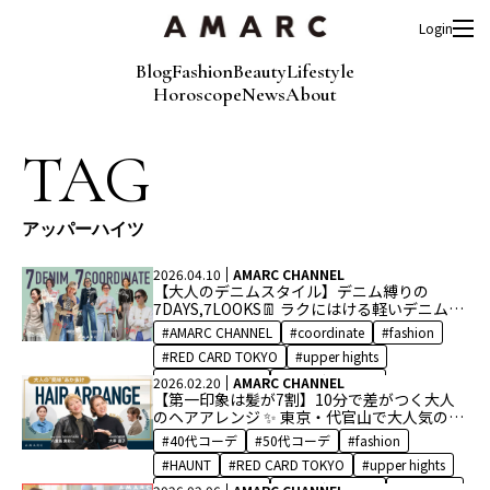
Login
Blog
Fashion
Beauty
Lifestyle
Horoscope
News
About
TAG
アッパーハイツ
2026.04.10
AMARC CHANNEL
【大人のデニムスタイル】デニム縛りの
7DAYS,7LOOKS👖 ラクにはける軽いデニム
で、理論派スタイリスト・⼤草直子がシーン
AMARC CHANNEL
coordinate
fashion
別にコーディネートをご紹介🙌
RED CARD TOKYO
upper hights
アッパーハイツ
コーディネート
2026.02.20
AMARC CHANNEL
【第一印象は髪が7割】10分で差がつく大人
スタイリスト
デニム
デニムスタイル
のヘアアレンジ ✨ 東京・代官山で大人気のヘ
デニムパンツ
ファッション
アサロン「boy Attic」の店長が指南！ショー
40代コーデ
50代コーデ
fashion
ト/ボブ/ミディアム
レッドカード トーキョー
HAUNT
RED CARD TOKYO
upper hights
アッパーハイツ
コーディネート
ハウント