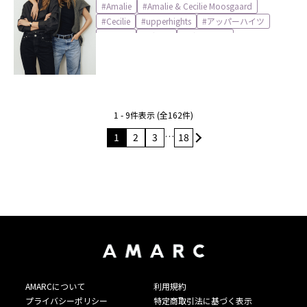
する、特別なコラボレーションデニムが9月
Amalie
Amalie & Cecilie Moosgaard
10日（水）に発売
Cecilie
upperhights
アッパーハイツ
コラボ
デニム
デンマーク
1 - 9件表示 (全162件)
…
1
2
3
18
AMARCについて
利用規約
プライバシーポリシー
特定商取引法に基づく表示