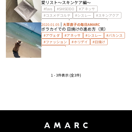
愛リスト〜スキンケア編〜
favs
SHISEIDO
アネッサ
コスメデコルテ
シスレー
スキンアクア
セルヴォーく
ドクターメディおん
2020.01.05
大草直子の毎日AMARC
フェイスパック
フェイスマスク
ボラカイでの 日焼けの進め方（笑）
ラ ロッシュ ポゼ
ロート製薬
持ち物
アヴェダ
アネッサ
シスレー
バカンス
旅
旅行
日焼け止め
ファッション
ホリデイ
日焼け
日焼け止め
1 - 3件表示 (全3件)