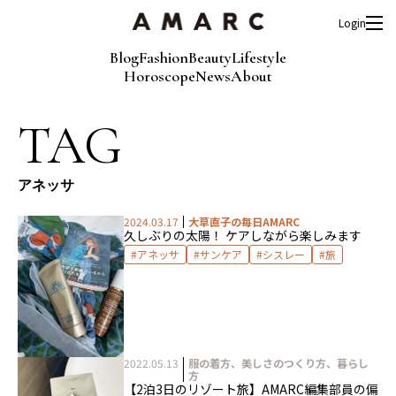
Login
Blog
Fashion
Beauty
Lifestyle
Horoscope
News
About
TAG
アネッサ
2024.03.17
大草直子の毎日AMARC
久しぶりの太陽！ ケアしながら楽しみます
アネッサ
サンケア
シスレー
旅
2022.05.13
服の着方、美しさのつくり方、暮らし
方
【2泊3日のリゾート旅】AMARC編集部員の偏