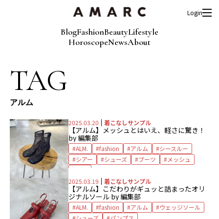
Login
Blog
Fashion
Beauty
Lifestyle
Horoscope
News
About
TAG
アルム
2025.03.20
着こなしサンプル
【アルム】メッシュとはいえ、軽さに驚き！
by 編集部
ALM.
fashion
アルム
シースルー
シアー
シューズ
ブーツ
メッシュ
軽量
2025.03.19
着こなしサンプル
【アルム】こだわりがギュッと詰まったオリ
ジナルソール by 編集部
ALM.
fashion
アルム
ウェッジソール
シューズ
パンプス