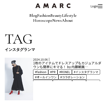
Login
Blog
Fashion
Beauty
Lifestyle
Horoscope
News
About
TAG
インスタグランマ
2024.10.06
1枚のアイテムでドレスアップもカジュアルダ
ウンも簡単にキマる！ by 内藤朝美
【RONEL×AMARC】
fashion
PR
RONEL
インスタグランマ
オールインワン
コラボレーション
サングラス
ジャケット
ドレス
ロネル
ワンピース
内藤朝美