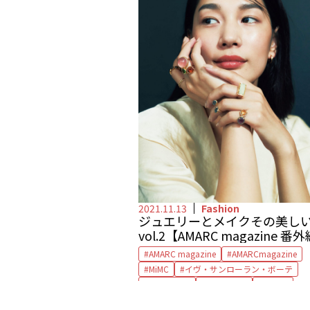
2021.11.13
Fashion
ジュエリーとメイク――その美し
vol.2【AMARC magazine 番
AMARC magazine
AMARCmagazine
MiMC
イヴ・サンローラン・ボーテ
エレガンス
ジュエリー
メイク
メイクアップ
ルナソル
番外編