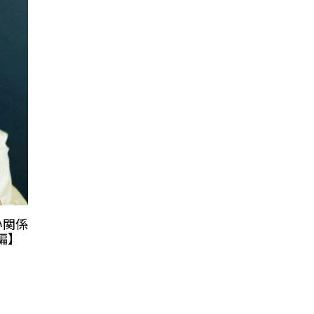
い関係
外編】