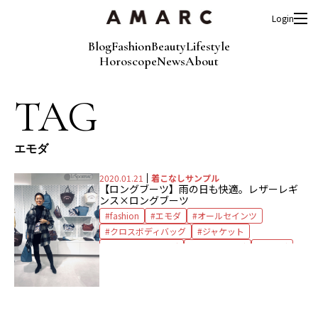
Login
Blog
Fashion
Beauty
Lifestyle
Horoscope
News
About
TAG
エモダ
2020.01.21
着こなしサンプル
【ロングブーツ】雨の日も快適。レザーレギ
ンス×ロングブーツ
fashion
エモダ
オールセインツ
クロスボディバッグ
ジャケット
ジラール・ペルゴ
トートバッグ
バッグ
ピアス
ファビオ ルスコーニ
ボン マジック
ミズキ
レザーレギンス
レスポートサック
ロングブーツ