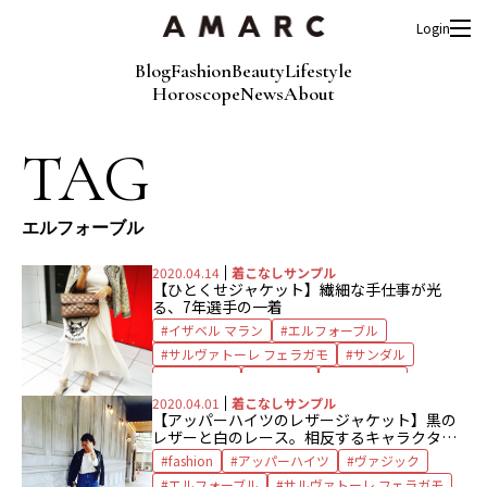
Login
Blog
Fashion
Beauty
Lifestyle
Horoscope
News
About
TAG
エルフォーブル
2020.04.14
着こなしサンプル
【ひとくせジャケット】繊細な手仕事が光
る、7年選手の一着
イザベル マラン
エルフォーブル
サルヴァトーレ フェラガモ
サンダル
ジャケット
シャネル
ワンピース
2020.04.01
着こなしサンプル
【アッパーハイツのレザージャケット】黒の
レザーと白のレース。相反するキャラクター
をミックス
fashion
アッパーハイツ
ヴァジック
エルフォーブル
サルヴァトーレ フェラガモ