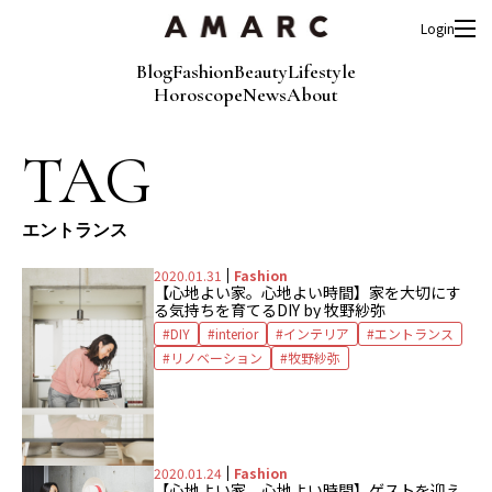
Login
Blog
Fashion
Beauty
Lifestyle
Horoscope
News
About
TAG
エントランス
2020.01.31
Fashion
【心地よい家。心地よい時間】家を大切にす
る気持ちを育てるDIY by 牧野紗弥
DIY
interior
インテリア
エントランス
リノベーション
牧野紗弥
2020.01.24
Fashion
【心地よい家。心地よい時間】ゲストを迎え