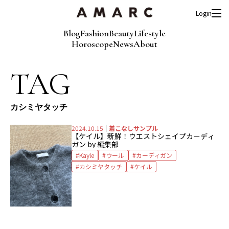
Login
Blog
Fashion
Beauty
Lifestyle
Horoscope
News
About
TAG
カシミヤタッチ
2024.10.15
着こなしサンプル
【ケイル】新鮮！ウエストシェイプカーディ
ガン by 編集部
Kayle
ウール
カーディガン
カシミヤタッチ
ケイル