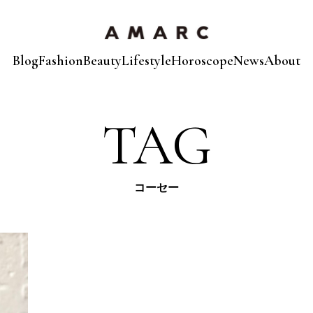
Blog
Fashion
Beauty
Lifestyle
Horoscope
News
About
TAG
コーセー