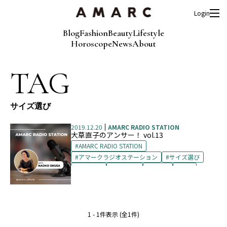
Login
Blog
Fashion
Beauty
Lifestyle
Horoscope
News
About
TAG
サイズ選び
2019.12.20
AMARC RADIO STATION
大草直子のアンサー！ vol.13
AMARC RADIO STATION
アマークラジオステーション
サイズ選び
シューズ
パンプス
ブーツ
喪服
1 - 1件表示 (全1件)