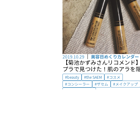
2019.10.29
美容日めくりカレンダー
【菊池かずみさんリコメンド
プラで見つけた！肌のアラを
天才的コンシーラー
beauty
the SAEM
コスメ
コンシーラー
ザセム
メイクアップ
菊池かずみさん