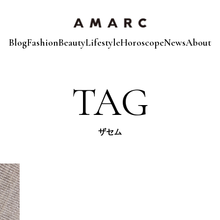
Blog
Fashion
Beauty
Lifestyle
Horoscope
News
About
TAG
ザセム