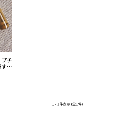
】プチ
隠す、
1 - 1件表示 (全1件)