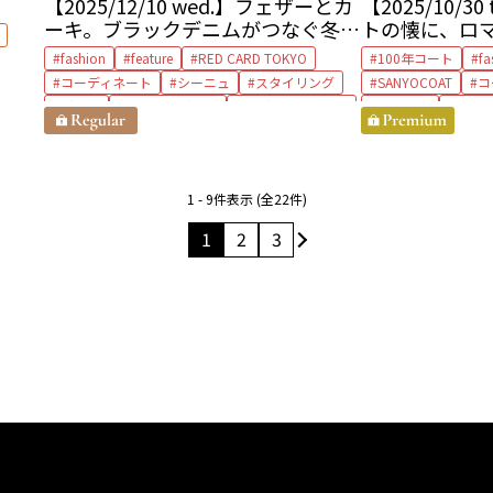
【2025/12/10 wed.】フェザーとカ
【2025/10/3
ーキ。ブラックデニムがつなぐ冬の
トの懐に、ロ
MIXバランス
じ
fashion
feature
RED CARD TOKYO
100年コート
fa
コーディネート
シーニュ
スタイリング
SANYOCOAT
コ
デニム
ブラックデニム
マディソンブルー
スカート
スタ
大草直子
タートルネックカ
大草直子
1 - 9件表示 (全22件)
1
2
3