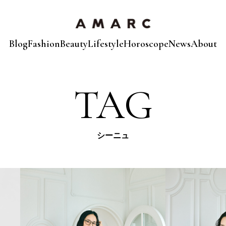
Blog
Fashion
Beauty
Lifestyle
Horoscope
News
About
TAG
シーニュ