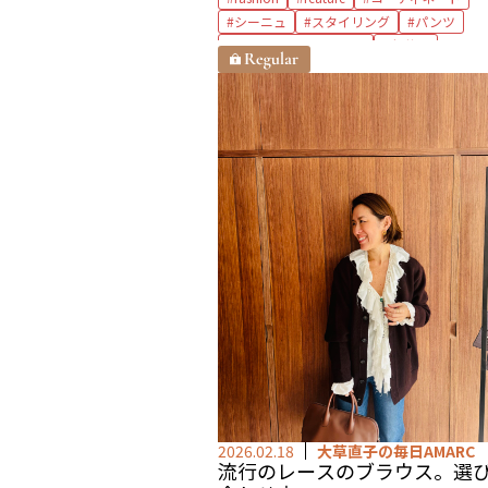
シーニュ
スタイリング
パンツ
プランクプロジェクト
亀恭子
2026.02.18
大草直子の毎日AMARC
流行のレースのブラウス。
選