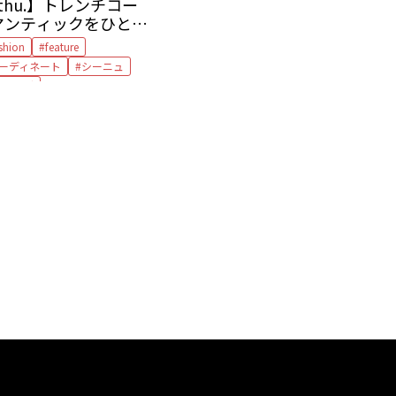
0 thu.】トレンチコー
マンティックをひとさ
shion
feature
ーディネート
シーニュ
イリング
ットソー
トレンチコート