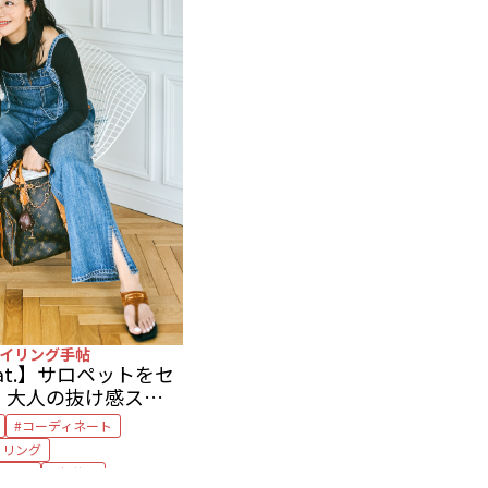
イリング手帖
6 sat.】サロペットをセ
。大人の抜け感スタイ
コーディネート
イリング
キョー
亀恭子