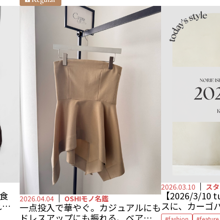
2026.03.10
スタ
【2026/3/1
会食
2026.04.04
OSHIモノ名鑑
スに、カーゴ
れいめ
一点投入で華やぐ。カジュアルにも
ドレスアップにも振れる、ベアトッ
fashion
feature