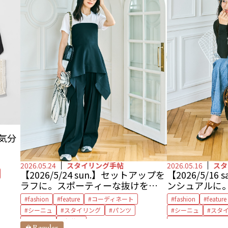
で気分
く
2026.05.24
スタイリング手帖
2026.05.16
スタ
【2026/5/24 sun.】セットアップを
【2026/5/1
ラフに。スポーティーな抜けを効か
ンシュアルに
せて
ル
fashion
feature
コーディネート
fashion
feature
シーニュ
スタイリング
パンツ
シーニュ
スタ
ビスチェ
亀恭子
レッドカード トー