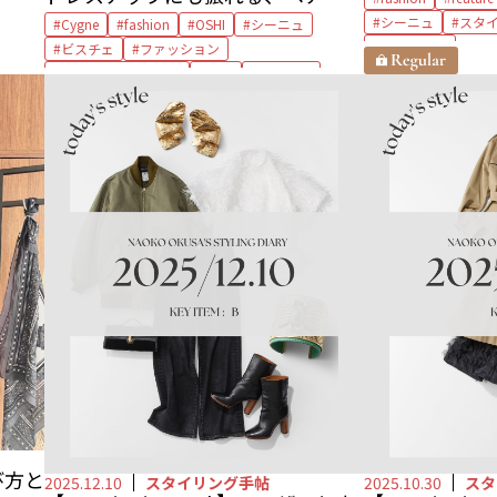
プビスチェ by Tomo【トキメク甘
シーニュ
スタ
Cygne
fashion
OSHI
シーニュ
服】
石毛のりえ
ビスチェ
ファッション
ベアトップビスチェ
推し
推しモノ
甘服
び方と
2025.12.10
スタイリング手帖
2025.10.30
スタ