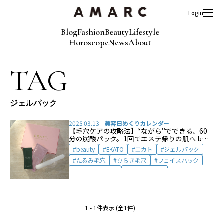
Login
Blog
Fashion
Beauty
Lifestyle
Horoscope
News
About
TAG
ジェルパック
2025.03.13
美容日めくりカレンダー
【毛穴ケアの攻略法】“ながら”でできる、60
分の炭酸パック。1回でエステ帰りの肌へ by
田中亜希子
beauty
EKATO
エカト
ジェルパック
たるみ毛穴
ひらき毛穴
フェイスパック
フェイスマスク
ポツポツ毛穴
1 - 1件表示 (全1件)