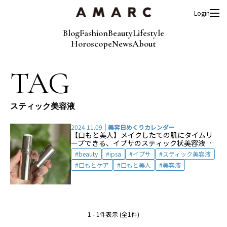
Login
Blog
Fashion
Beauty
Lifestyle
Horoscope
News
About
TAG
スティック美容液
2024.11.09
美容日めくりカレンダー
【口もと美人】メイクしたての肌にタイムリ
ープできる、イプサのスティック状美容液 by
natu
beauty
ipsa
イプサ
スティック美容液
口もとケア
口もと美人
美容液
1 - 1件表示 (全1件)