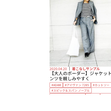
2020.04.20
着こなしサンプル
【大人のボーダー】ジャケッ
ンツを親しみやすく
ADAM
アイヴァン 7285
カットソー
スピック＆スパン ノーブル
ドゥーズィエム クラス
バッグ
パン
ボーダー
メガネ
ローファー