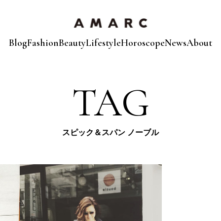
Blog
Fashion
Beauty
Lifestyle
Horoscope
News
About
TAG
スピック＆スパン ノーブル