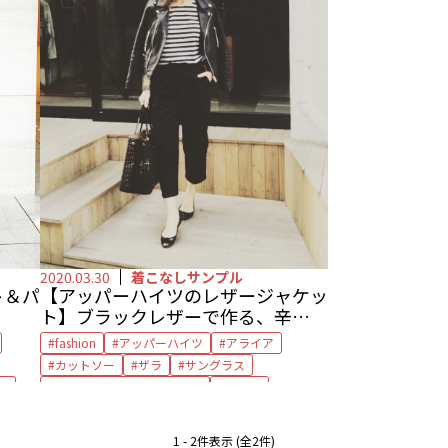
2020.03.30
着こなしサンプル
ト＆パ
【アッパーハイツのレザージャケッ
ト】ブラックレザーで作る、辛口モ
ノトーンスタイル
fashion
アッパーハイツ
アライア
カットソー
ザラ
サングラス
ツ
スピック＆スパン ノーブル
バッグ
パンツ
フラットシューズ
ポルセリ
レザージャケット
着回し
1 - 2件表示 (全2件)