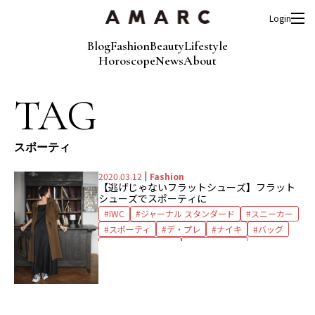
Login
Blog
Fashion
Beauty
Lifestyle
Horoscope
News
About
TAG
スポーティ
2020.03.12
Fashion
【逃げじゃないフラットシューズ】フラット
シューズでスポーティに
IWC
ジャーナル スタンダード
スニーカー
スポーティ
デ・プレ
ナイキ
バッグ
フラットシューズ
プロトコール
ワンピース
時計