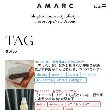
Login
Blog
Fashion
Beauty
Lifestyle
Horoscope
News
About
TAG
タオル
2026.03.05
美容日めくりカレンダー
【老けない髪】意外と知らない美髪の秘訣。
乾かす速度がぐんと変わる、マペペのヘアタ
オル by 水井真理子
beauty
MAPEPE
タオル
ヘアケア
ヘアタオル
マペペ
白髪ケア
老けない髪
2023.12.21
着こなしサンプル
【エイトン】リピートし続けている、我が家
の定番タオル by 大草直子
ATON
échapper
エイトン
エシャペ
ギフト
タオル
洗剤