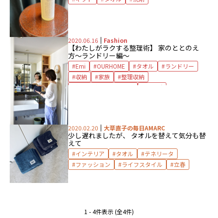
2020.06.16
Fashion
【わたしがラクする整理術】 家のととのえ
方〜ランドリー編〜
Emi
OURHOME
タオル
ランドリー
収納
家族
整理収納
整理収納アドバイザー
洗面所
2020.02.20
大草直子の毎日AMARC
少し遅れましたが、 タオルを替えて気分も替
えて
インテリア
タオル
テネリータ
ファッション
ライフスタイル
立春
1 - 4件表示 (全4件)