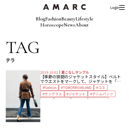
Login
Blog
Fashion
Beauty
Lifestyle
Horoscope
News
About
TAG
テラ
2019.10.02
着こなしサンプル
【季節の狭間のジャケットスタイル】ベルト
でウエストをマークして、ジャケットを「女
の服」に
fashion
TOMORROWLAND
コス
サングラス
ジャケット
デニムパンツ
テラ
ニット
バッグ
パンプス
ピアス
ベルト
ボッテガ・ヴェネタ
マリア ブラック
マンサー・ガブリエル
ミラ オーウェン