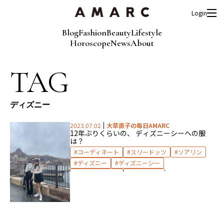
Login
Blog
Fashion
Beauty
Lifestyle
Horoscope
News
About
TAG
ディズニー
2023.07.02
大草直子の毎日AMARC
12年ぶりくらいの、 ディズニーシーへの服
は？
コーディネート
スリードッツ
ソアリン
ディズニー
ディズニーシー
プロタゴニスタ
リーボック
レスポートサック