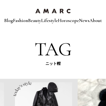
Blog
Fashion
Beauty
Lifestyle
Horoscope
News
About
TAG
ニット帽