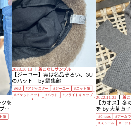
2023.10.13
着こなしサンプル
【ジーユー】実は名品ぞろい、GU
のハット by 編集部
GU
アジャスター
ジーユー
ニット帽
バケットハット
ハット
フライトキャップ
2022.11.01
着こ
ーツを
【カオス】冬
ベレー帽
帽子
ップス
を by 大草直子
ト帽
Chaos
アーム
ストール
ニッ