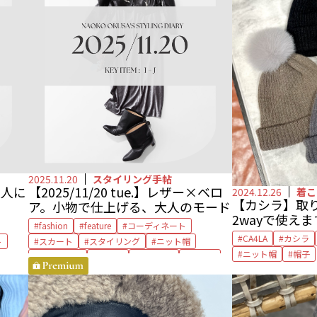
2025.11.20
スタイリング手帖
大人に
【2025/11/20 tue.】レザー×ベロ
2024.12.26
着こ
【カシラ】取
ア。小物で仕上げる、大人のモード
2wayで使えます
fashion
feature
コーディネート
さん
CA4LA
カシラ
ト
スカート
スタイリング
ニット帽
ニット帽
帽子
ネブローニ
ブーツ
ブローチ
ベロア
ライダース