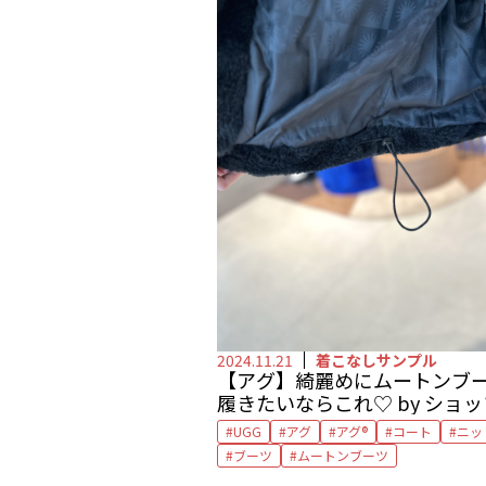
2024.11.21
着こなしサンプル
【アグ】綺麗めにムートンブ
履きたいならこれ♡ by ショ
タッフ 新関ゆりさん
UGG
アグ
アグ®︎
コート
ニッ
ブーツ
ムートンブーツ