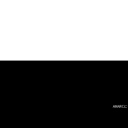
バッグ
パンツ
マディソンブルー
ロペ エターナル
AMARC