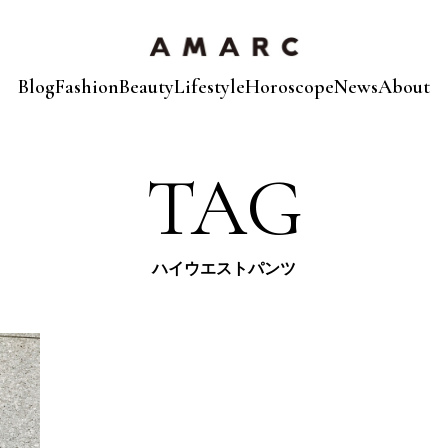
Blog
Fashion
Beauty
Lifestyle
Horoscope
News
About
TAG
ハイウエストパンツ