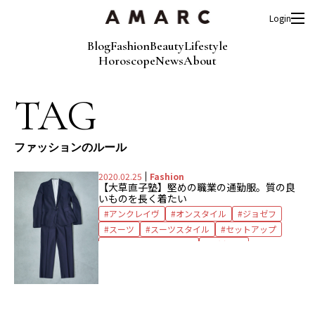
Login
Blog
Fashion
Beauty
Lifestyle
Horoscope
News
About
TAG
ファッションのルール
2020.02.25
Fashion
【大草直子塾】堅めの職業の通勤服。質の良
いものを長く着たい
アンクレイヴ
オンスタイル
ジョゼフ
スーツ
スーツスタイル
セットアップ
ファッションのルール
冠婚葬祭
大草直子塾
通勤服
通勤着