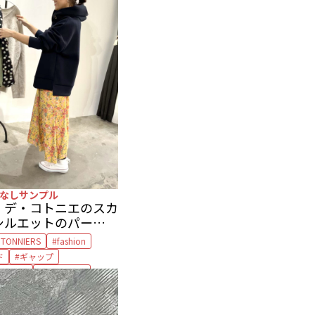
なしサンプル
・デ・コトニエのスカ
シルエットのパーカを
ルエットをアップデー
OTONNIERS
fashion
ド
ギャップ
コトニエ
コンバース
ートオブマインド
ニムジャケット
パーカ