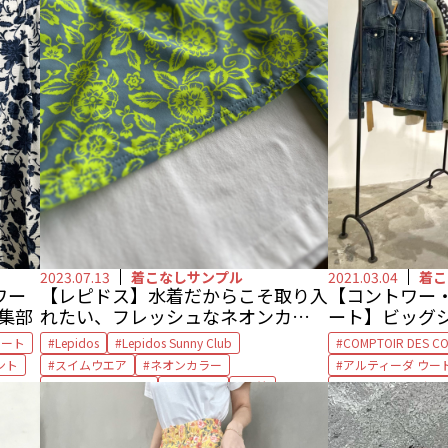
2023.07.13
着こなしサンプル
2021.03.04
着こ
ワー
【レピドス】水着だからこそ取り入
【コントワー
編集部
れたい、フレッシュなネオンカラ
ート】ビッグ
ー by 編集部
合わせて、シ
カート
Lepidos
Lepidos Sunny Club
COMPTOIR DES C
ト
ント
スイムウエア
ネオンカラー
アルティーダ ウー
フラワープリント
レピドス
水着
コントワー・デ・
スカート
ステ
スニーカー
デ