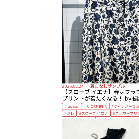
2025.02.24
着こなしサンプル
【スローブ イエナ】春はフラ
プリントが着たくなる！ by 
fashion
SLOBE IENA
ジャンパース
ジレ
スローブ イエナ
フラワープリ
プリントパンツ