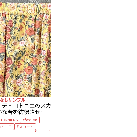
プリント
プリントスカート
花柄
なしサンプル
・デ・コトニエのスカ
かな春を彷彿させる、
OTONNIERS
fashion
コトニエ
スカート
プリントスカート
花柄