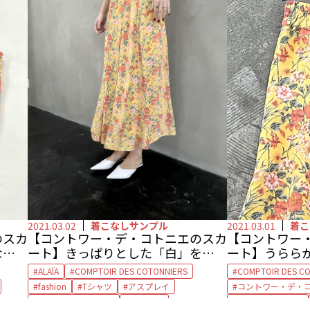
ハム
フラワー
ブレスレット
2021.03.02
着こなしサンプル
2021.03.01
着こ
のスカ
【コントワー・デ・コトニエのスカ
【コントワー
なら、
ート】きっぱりとした「白」を散ら
ート】うらら
して、清涼感をプラス
主役スカート
ALAÏA
COMPTOIR DES COTONNIERS
COMPTOIR DES C
fashion
Tシャツ
アスプレイ
コントワー・デ・
アルティーダ ウード
ギャップ
フラワープリント