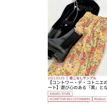
2021.03.03
着こなしサンプル
【コントワー・デ・コトニエ
ート】遊び心のある「黒」と
モードで凛とした女性像に
AMARC STORE
COMPTOIR DES COTONNIERS
fashion
アノニマス コペンハーゲン