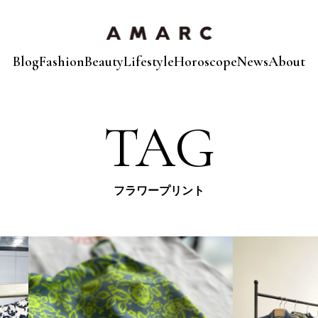
Blog
Fashion
Beauty
Lifestyle
Horoscope
News
About
TAG
フラワープリント