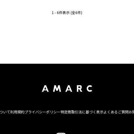
コントワー・デ・コトニエ
サードマガジン
グ
スカート
デニムジャケット
バッグ
1 - 6件表示 (全6件)
ハム
フラットシューズ
フラワープリント
プリントスカート
ブレスレット
プロエンザスクーラー
マルコム ベッツ
リング
花柄
について
利用規約
プライバシーポリシー
特定商取引法に基づく表示
よくあるご質問
お