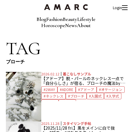
Login
Blog
Fashion
Beauty
Lifestyle
Horoscope
News
About
TAG
ブローチ
2026.02.12
着こなしサンプル
【アドーア】
脱・パールのネックレス
一点で
「自分らしさ」が宿る、ブローチの魔法
by 大
草直子
2WAY
ADORE
アドーア
オケージョン
ネックレス
ブローチ
入園式
入学式
卒園式
卒業式
2025.11.28
スタイリング手帖
【2025/11/28 fri.】黒をメインに白で抜