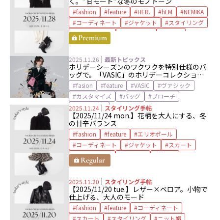
く。”甘モード”な冬のモノトーン
fashion
feature
HER.
hLM
NEMIKA
コーディネート
ジャケット
スタイリング
ニットパンツ
ネブローニ
ブーツ
ブローチ
ベレー帽
2025.11.26
最新トピックス
ホリデーシーズンのワクワクを特別仕様のバ
ッグで。
「VASIC」のホリデーコレクション
はブローチでカスタム！
fasion
feature
VASIC
ヴァジック
カスタマイズ
バッグ
ブローチ
阪急うめだ
2025.11.24
スタイリング手帖
【2025/11/24 mon.】花柄を大人にする、冬
の甘辛バランス
fashion
feature
エリオポール
コーディネート
ジャケット
スカート
スタイリング
ニット帽
ブーツ
ブローチ
ベロア
2025.11.20
スタイリング手帖
【2025/11/20 tue.】レザー×ベロア。小物で
仕上げる、大人のモード
fashion
feature
コーディネート
スカート
スタイリング
ニット帽