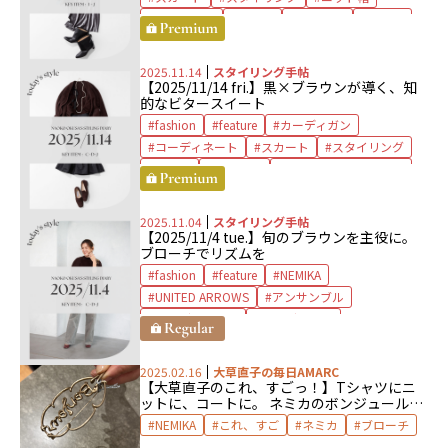
ネブローニ
ブーツ
ブローチ
ベロア
ライダース
2025.11.14
スタイリング手帖
【2025/11/14 fri.】黒×ブラウンが導く、知
的なビタースイート
fashion
feature
カーディガン
コーディネート
スカート
スタイリング
ニット
ブローチ
ユナイテッドアローズ
2025.11.04
スタイリング手帖
【2025/11/4 tue.】旬のブラウンを主役に。
ブローチでリズムを
fashion
feature
NEMIKA
UNITED ARROWS
アンサンブル
コーディネート
コーデュロイ
スタイリング
ニット
パンツ
ブラウン
ブローチ
2025.02.16
大草直子の毎日AMARC
【大草直子のこれ、すごっ！】Tシャツにニ
ットに、コートに。 ネミカのボンジュールブ
ローチ
NEMIKA
これ、すご
ネミカ
ブローチ