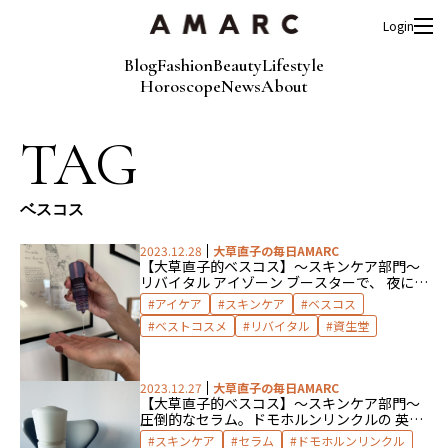
Login
Blog
Fashion
Beauty
Lifestyle
Horoscope
News
About
TAG
ベスコス
2023.12.28
大草直子の毎日AMARC
【大草直子的ベスコス】〜スキンケア部門〜
リバイタル アイゾーン ブースターで、 夜にな
っても「朝の目元」
アイケア
スキンケア
ベスコス
ベストコスメ
リバイタル
資生堂
2023.12.27
大草直子の毎日AMARC
【大草直子的ベスコス】〜スキンケア部門〜
圧倒的なセラム。ドモホルンリンクルの 英知
の結晶、美活肌エキス
スキンケア
セラム
ドモホルンリンクル