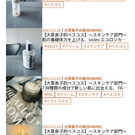
ベスコス
2023.12.26
大草直子の毎日AMARC
【大草直子的ベスコス】〜スキンケア部門〜
肌の基礎体力を上げる、sisley エコロジカル
コムパウンド アドバンスト
SISLEY
クリーム
スキンケア
ベスコス
2023.12.25
大草直子の毎日AMARC
【大草直子的ベスコス】〜スキンケア部門〜
738種類の成分で新しい肌に出会える、 FAS
THE BLACK CREAM
FAS
クリーム
スキンケア
ベスコス
ベストコスメ
2023.12.24
大草直子の毎日AMARC
【大草直子的ベスコス】〜スキンケア部門〜