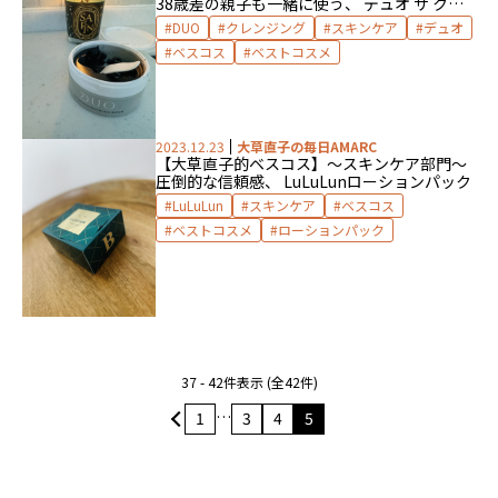
38歳差の親子も一緒に使う、 デュオ ザ クレ
ンジング
DUO
クレンジング
スキンケア
デュオ
ベスコス
ベストコスメ
2023.12.23
大草直子の毎日AMARC
【大草直子的ベスコス】〜スキンケア部門〜
圧倒的な信頼感、 LuLuLunローションパック
LuLuLun
スキンケア
ベスコス
ベストコスメ
ローションパック
37 - 42件表示 (全42件)
…
1
3
4
5