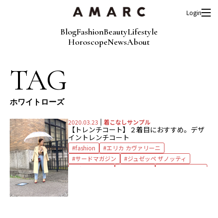
Login
Blog
Fashion
Beauty
Lifestyle
Horoscope
News
About
TAG
ホワイトローズ
2020.03.23
着こなしサンプル
【トレンチコート】２着目におすすめ。デザ
イントレンチコート
fashion
エリカ カヴァリーニ
サードマガジン
ジュゼッペ ザノッティ
デニムパンツ
ドゥロワー
トレンチコート
パンプス
ブラウス
フルラ
ホワイトローズ
傘