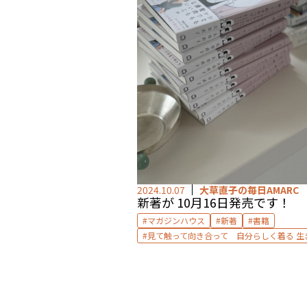
2024.10.07
大草直子の毎日AMARC
新著が 10月16日発売です！
マガジンハウス
新著
書籍
見て触って向き合って 自分らしく着る 生