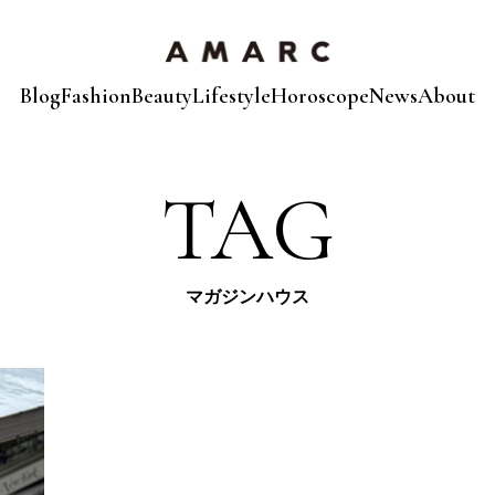
Blog
Fashion
Beauty
Lifestyle
Horoscope
News
About
TAG
マガジンハウス