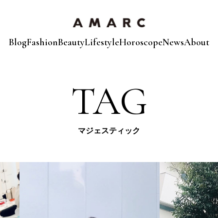
Blog
Fashion
Beauty
Lifestyle
Horoscope
News
About
TAG
マジェスティック