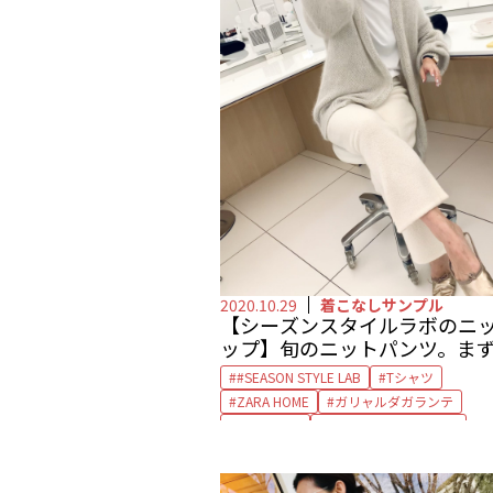
2020.10.29
着こなしサンプル
【シーズンスタイルラボのニ
ップ】旬のニットパンツ。ま
系色でまとめて
#SEASON STYLE LAB
Tシャツ
ZARA HOME
ガリャルダガランテ
カルティエ
シーズンスタイルラボ
セットアップ
ニットアップ
ニットカーディガン
パンツ