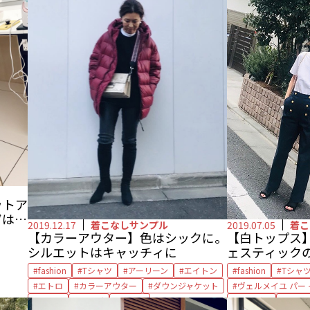
ットア
ずは同
2019.12.17
着こなしサンプル
2019.07.05
着こ
【カラーアウター】色はシックに。
【白トップス】
シルエットはキャッチィに
ェスティック
fashion
Tシャツ
アーリーン
エイトン
fashion
Tシャ
エトロ
カラーアウター
ダウンジャケット
ヴェルメイユ パー
ニット
バッグ
ブーツ
サンダル
シャ