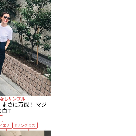
なしサンプル
まさに万能！ マジ
の白T
ツ
 イエナ
サングラス
ネル
スナップ
バッグ