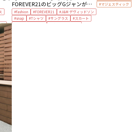
FOREVER21のビッグGジャンがあ
マジェスティック
れば！
ス
fashion
FOREVER21
J&M デヴィッドソン
snap
Tシャツ
サングラス
スカート
ッグ
チャリアンドコー
デニムジャケット
ドゥロワー
バッグ
マジェスティック