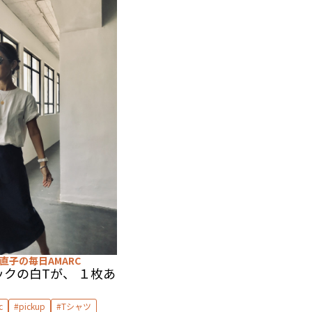
ラー
マジェスティック
レイバン
直子の毎日AMARC
クの白Tが、 １枚あ
c
pickup
Tシャツ