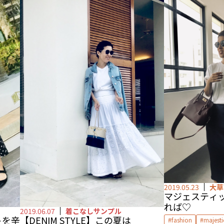
ファビオ ルスコーニ
マジェスティック
プロエンザスクー
レザーレギンス
マリンパンツ
2019.05.23
大草
マジェスティッ
れば♡
2019.06.07
着こなしサンプル
トを辛
【DENIM STYLE】この夏は
fashion
majesti