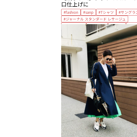
口仕上げに
fashion
sanp
Tシャツ
サングラ
ジャーナル スタンダード レサージュ
ジャケット
スカート
ハイク
バ
ピアス
プラダ
フラットシューズ
ポップ＆スキ
ボン マジック
マジェスティック