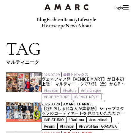
Login
Blog
Fashion
Beauty
Lifestyle
Horoscope
News
About
TAG
マルティニーク
2026.07.29
最新トピックス
ヴェネツィア発【VENICE M’ART】が日本初
上陸！ マルティニークで7/31（金）からPOP
UP SHOPを開催
fashion
feature
martinique
POPUPSTORE
VENICE M’ART
ヴェニスマート
マルティニーク
2026.03.20
AMARC CHANNEL
【超!! おしゃれな人が集結😳】ショップスタ
ッフのコーディネートを見せていたただきま
した😎✨ at ニュウマン高輪＜第2弾＞
AP STUDIO
Barbour
coordinate
emmi
fashion
NEWoMan TAKANAWA
Spick & Span
THE STORE by C