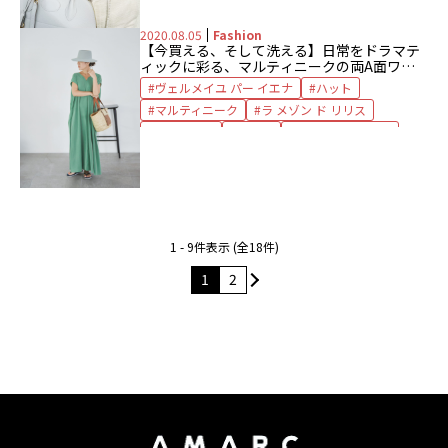
ネックレス
バッグ
ハム
パンツ
2020.08.05
Fashion
ブレスレット
マルコム ベッツ
【今買える、そして洗える】日常をドラマテ
マルティニーク
ランドシヌール
リング
ィックに彩る、マルティニークの両A面ワン
ピース
ロバート・マーク NYC
時計
ヴェルメイユ パー イエナ
ハット
マルティニーク
ラ メゾン ド リリス
ワンピース
洗える
洗えるワンピース
1 - 9件表示 (全18件)
1
2