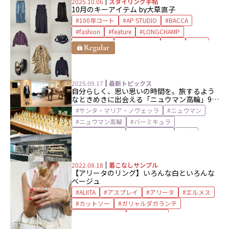
2025.10.06
スタイリング手帖
10月のキーアイテム by大草直子
100年コート
AP STUDIO
BACCA
fashion
feature
LONGCHAMP
martinique
SANYOCOAT
UGG
アグ
アンドスタジオ
エーピー ストゥディオ
キーアイテム
コーディネート
ジレ
スカート
タートルネックカットソー
2025.09.17
最新トピックス
デニム
トレンチコート
バッカ
バッグ
自分らしく、思い思いの時間を。旅するよう
なときめきに出会える「ニュウマン高輪」9月
ブラウス
マルティニーク
メリージェーン
12日（金）にオープン！
ロンシャン
サンタ・マリア・ノヴェッラ
着回し
ニュウマン
ニュウマン高輪
バーミキュラ
マルティニーク
ルフトバウム
高輪
高輪ゲートシティ駅
2022.08.18
着こなしサンプル
【アリータのリング】いろんな白といろんな
ベージュ
ALIITA
アスプレイ
アリータ
エルメス
カットソー
ガリャルダガランテ
カレンソロジー
サングラス
ジャガー・ルクルト
ジュエリー