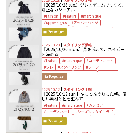
2025.10.28
スタイリング手帖
【2025/10/28 tue.】ジレ×デニムでつくる、
UNITED ARROWS
ウィム ガゼット
端正なカジュアル
エーピー ストゥディオ
キャバン
fashion
feature
martinique
コーディネート
ザ ストア バイ シー
upper hights
アッパーハイツ
スタイリスト
スナップ
スピック＆スパン
コーディネート
ジレ
スタイリング
ニュウマン高輪
バブアー
ファッション
デニム
マルティニーク
ロンシャン
ファッションスナップ
マルティニーク
大草直子
2025.10.20
スタイリング手帖
ユナイテッドアローズ
【2025/10/20 mon.】黒を添えて、ネイビー
を深める
feature
martinique
コーディネート
ジレ
スタイリング
ブーツ
マルティニーク
ワンピース
大草直子
2025.10.12
スタイリング手帖
【2025/10/12 sun.】少しひんやりした朝。優
しい素材と色を重ねて
feature
martinique
カシミア
コーディネート
シーズンスタイルラボ
スカート
スタイリング
ニット
ポロニット
マルティニーク
大草直子