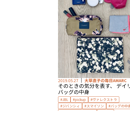
2019.05.27
大草直子の毎日AMARC
そのときの気分を表す、 デイ
バッグの中身
JBL
pickup
ヴァレクストラ
ジバンシィ
スマイソン
バッグの中
マーク ジェイコブス
ロエベ