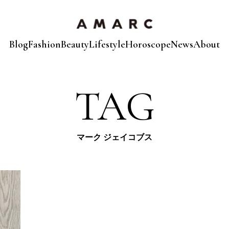
Blog
Fashion
Beauty
Lifestyle
Horoscope
News
About
TAG
マーク ジェイコブス