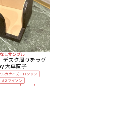
なしサンプル
 デスク周りをラグ
y 大草直子
ァルカナイズ・ロンドン
スマイソン
メモブロック
付箋