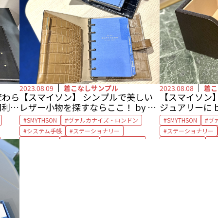
2023.08.09
着こなしサンプル
2023.08.08
着こ
変わら
【スマイソン】 シンプルで美しい
【スマイソン】
岡利佳
レザー小物を探すならここ！ by 大
ジュアリーに b
草直子
SMYTHSON
ヴァルカナイズ・ロンドン
SMYTHSON
ヴ
システム手帳
ステーショナリー
ステーショナリー
バインダー
ペンケース
レザーグッズ
ペンスリーブ