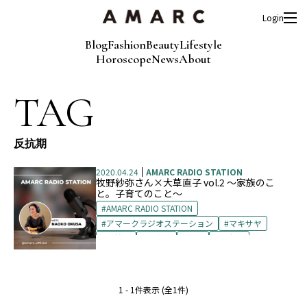
Login
Blog
Fashion
Beauty
Lifestyle
Horoscope
News
About
TAG
反抗期
2020.04.24
AMARC RADIO STATION
牧野紗弥さん×大草直子 vol.2 〜家族のこ
と。子育てのこと〜
AMARC RADIO STATION
アマークラジオステーション
マキサヤ
反抗期
子育て
家族
思春期
牧野紗弥
1 - 1件表示 (全1件)