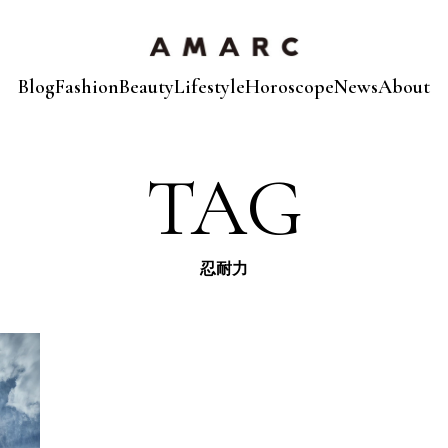
Blog
Fashion
Beauty
Lifestyle
Horoscope
News
About
TAG
忍耐力