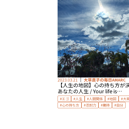
2023.03.21
大草直子の毎日AMARC
【人生の地図】心の持ち方が
あなたの人生 / Your life is
determined by the way of
エゴ
人生
人間関係
地図
大
thinking by Yoko.C.Okusa
心の持ち方
忍耐力
期待
自分