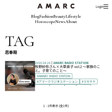
Login
Blog
Fashion
Beauty
Lifestyle
Horoscope
News
About
TAG
思春期
2020.04.24
AMARC RADIO STATION
牧野紗弥さん×大草直子 vol.2 〜家族のこ
と。子育てのこと〜
AMARC RADIO STATION
アマークラジオステーション
マキサヤ
反抗期
子育て
家族
思春期
牧野紗弥
1 - 1件表示 (全1件)