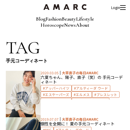
Login
Blog
Fashion
Beauty
Lifestyle
Horoscope
News
About
TAG
手元コーディネート
2020.03.05
大草直子の毎日AMARC
六夏ちゃん、陽子、直子（笑）の 手元コーデ
ィネート
アッパーハイツ
アルティーダ ウード
エスケーパーズ
エルメス
ブレスレット
マリアブラック
手元コーディネート
2019.07.07
大草直子の毎日AMARC
個性を全開に！ 夏の手元コーディネート
IWC
アルティーダウード