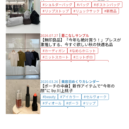
ショルダーバッグ
バッグ
ボストンバッグ
リップストップ
リュックサック
新商品
無印良品
超軽量
2026.07.27
着こなしサンプル
【無印良品】
「今年も絶対買う！」
プレスが
激推しする、今すぐ欲しい秋の快適名品
カーディガン
なめらかニット
ニットスカート
ニットポロ
ワイドセーター
新商品
無印良品
透かし編み
2020.03.26
美容日めくりカレンダー
【ポーチの中身】新作アイテムで“今年の
顔”に by 川上桃子
beauty
アイカラー
セルヴォーク
ディオール
ポーラ
リップ
リップグロウ
新商品