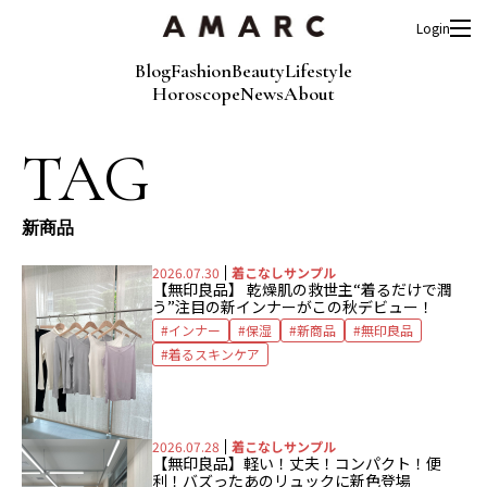
Login
Blog
Fashion
Beauty
Lifestyle
Horoscope
News
About
TAG
新商品
2026.07.30
着こなしサンプル
【無印良品】
乾燥肌の救世主
“着るだけで潤
う”注目の新インナーがこの秋デビュー！
インナー
保湿
新商品
無印良品
着るスキンケア
2026.07.28
着こなしサンプル
【無印良品】
軽い！丈夫！コンパクト！便
利！
バズったあのリュックに新色登場