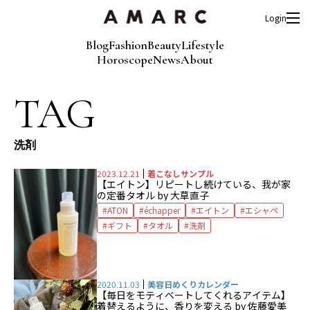
Login
Blog
Fashion
Beauty
Lifestyle
Horoscope
News
About
TAG
洗剤
2023.12.21
着こなしサンプル
【エイトン】リピートし続けている、我が家
の定番タオル by 大草直子
ATON
échapper
エイトン
エシャペ
ギフト
タオル
洗剤
2020.11.03
美容日めくりカレンダー
【毎日をモティベートしてくれるアイテム】
着替えるように、香りを変える by 佐藤愛美