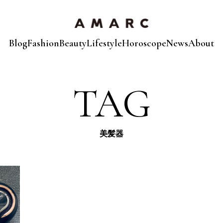
Blog
Fashion
Beauty
Lifestyle
Horoscope
News
About
TAG
美髪器