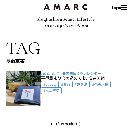
Login
Blog
Fashion
Beauty
Lifestyle
Horoscope
News
About
TAG
長命草茶
2020.10.17
美容日めくりカレンダー
喜界島より心を込めて by 松井美緒
beauty
お茶
喜界島
奄美大島
長命草茶
1 - 1件表示 (全1件)