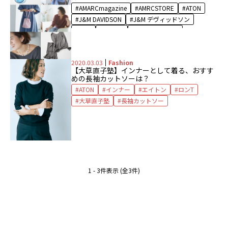
フレアコート
ボーダー
AMARCmagazine
AMRCSTORE
ATON
ボーダーカットソー
ポーチ
ポーチセット
J&M DAVIDSON
J&M デヴィッドソン
ボンマジック
マニプリ
リバーシブル
Sghr
TOQUE
インナーパンツ
長袖カットソー
カーディガン
カーニバル
シャツワンピース
スガハラガラス
2020.03.03
Fashion
ネックレス
ファーカシミヤ
ブラウス
【大草直子塾】インナーとして着る、おすす
ボンマジック
ワンピース
長袖カットソー
めの長袖カットソーは？
ATON
インナー
エイトン
ロンT
大草直子塾
長袖カットソー
1 - 3件表示 (全3件)