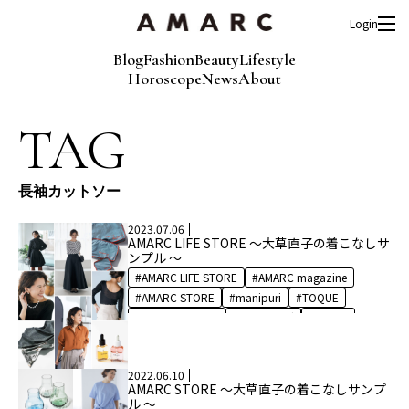
Login
Blog
Fashion
Beauty
Lifestyle
Horoscope
News
About
TAG
長袖カットソー
2023.07.06
AMARC LIFE STORE 〜大草直子の着こなしサ
ンプル 〜
AMARC LIFE STORE
AMARC magazine
AMARC STORE
manipuri
TOQUE
アルモリュクス
イヤリング
オイル
オイル美容液
カットソー
コート
シャツ
スキンケア
ストール
2022.06.10
とろみシャツ
ネックレス
AMARC STORE 〜大草直子の着こなしサンプ
パッキングポーチ
ピアス
ブラウス
ル 〜