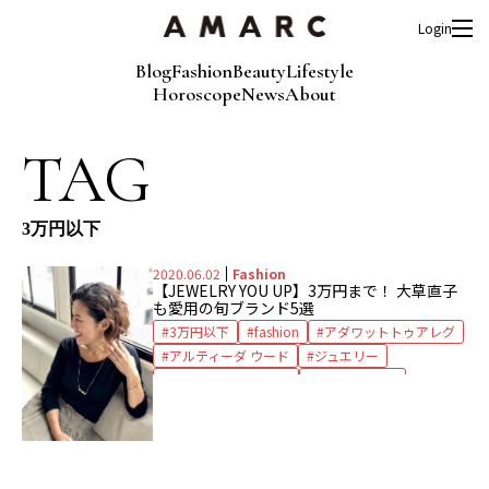
Login
Blog
Fashion
Beauty
Lifestyle
Horoscope
News
About
TAG
3万円以下
2020.06.02
Fashion
【JEWELRY YOU UP】3万円まで！ 大草直子
も愛用の旬ブランド5選
3万円以下
fashion
アダワットトゥアレグ
アルティーダ ウード
ジュエリー
ジョージ ジェンセン
ブラン イリス
マリアブラック