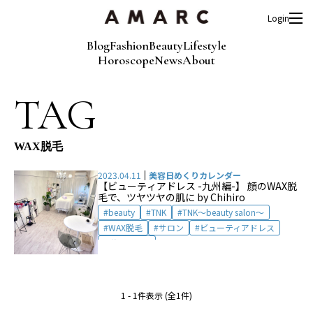
Login
Blog
Fashion
Beauty
Lifestyle
Horoscope
News
About
TAG
WAX脱毛
2023.04.11
美容日めくりカレンダー
【ビューティアドレス -九州編-】 顔のWAX脱
毛で、ツヤツヤの肌に by Chihiro
beauty
TNK
TNK〜beauty salon〜
WAX脱毛
サロン
ビューティアドレス
脱毛サロン
1 - 1件表示 (全1件)