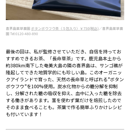
喜界島薬草農園
ボタンボウフウ茶〈５包入り〉￥750(税込)
／喜界島薬草農
園 Tel:0120-480-890
最後の回は、私が監修させていただき、自信を持ってお
すすめできるお茶、「長命草茶」です。鹿児島本土から
約380km南下した奄美大島の隣の喜界島は、サンゴ礁が
隆起してできた地質学的にも珍しい島。このオーガニッ
クアイランドで育った、天然の長命草と呼ばれる”ボタン
ボウフウ”を100%使用。炭水化物からの糖分解を抑制
し、分解された糖の吸収を抑え、血中に入った糖を除去
する働きがあります。茎を使わず葉だけを焙煎したので
そのまま食べることも。茶葉で作る簡単ふりかけレシピ
も付いています！