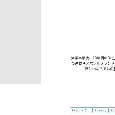
大学卒業後、10年間のO
の連載やアパレルブランドの
152cmならではの
#ボディケア
beauty
Ju