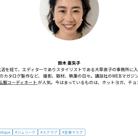
鈴木 亜矢子
L生活を経て、エディターでありスタイリストである大草直子の事務所に入
カタログ製作など、 撮影、取材、執筆の日々。講談社のWEBマガジン『m
私服コーディネート
が人気。今はまっているものは、ホットヨガ、チョ
rlique
ジュリーク
スクラブ
全身マスク