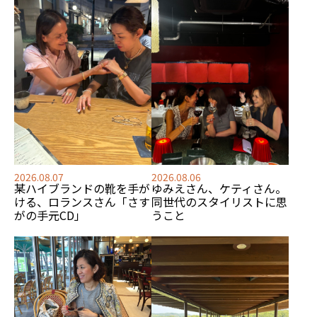
2026.08.07
2026.08.06
某ハイブランドの靴を手が
ゆみえさん、ケティさん。
ける、
ロランスさん「さす
同世代のスタイリストに思
がの手元CD」
うこと