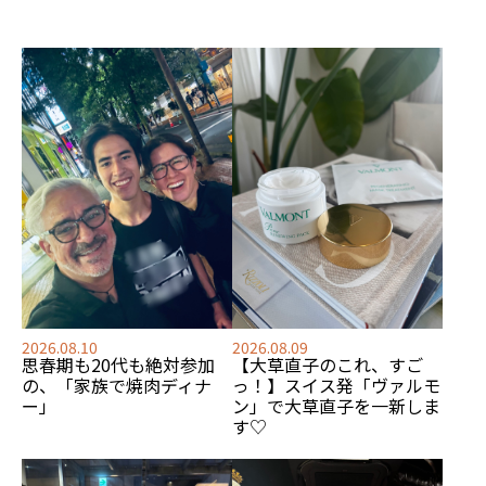
2026.08.09
2026.08.10
【大草直子のこれ、すご
思春期も20代も絶対参加
っ！】スイス発「ヴァルモ
の、「家族で焼肉ディナ
ン」で大草直子を一新しま
ー」
す♡