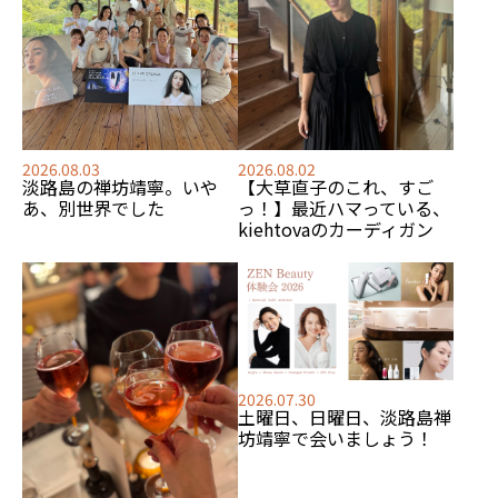
2026.08.03
2026.08.02
淡路島の禅坊靖寧。いや
【大草直子のこれ、すご
あ、別世界でした
っ！】最近ハマっている、
kiehtovaのカーディガン
2026.07.30
土曜日、日曜日、淡路島禅
坊靖寧で会いましょう！