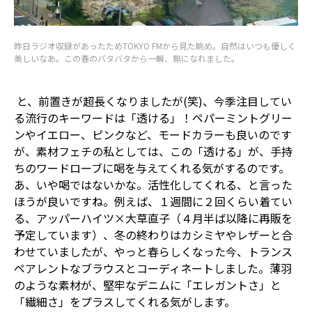
昨日ラジオ収録があったためTOKYO FMから見た眺め。自然はいつも優しく
美しいなあ。この春のバタバタから一瞬、無になれました。
と、前置きが超長くなりましたが(笑)、今季注目してい
る流行のキーワードは「透ける」！ペパーミントグリー
ンやイエロー、ピンクなど、モードカラーも良いのです
が、素材フェチの私としては、この「透ける」が、手持
ちのワードローブに喝を与えてくれる気がするのです。
あ、いや喝ではないかな。活性化してくれる、と言った
ほうが良いですね。例えば、１週間に２回くらい着てい
る、アッパーハイツ×大草直子（４月半ば以降に再販を
予定しています）、冬の終わりはカシミヤやレザーと合
わせていましたが、やっと春らしくなった今、トランス
ペアレントなブラウスとコーディネートしました。薄羽
のような素材が、堅牢なデニムに「エレガントさ」と
「繊細さ」をプラスしてくれる気がします。