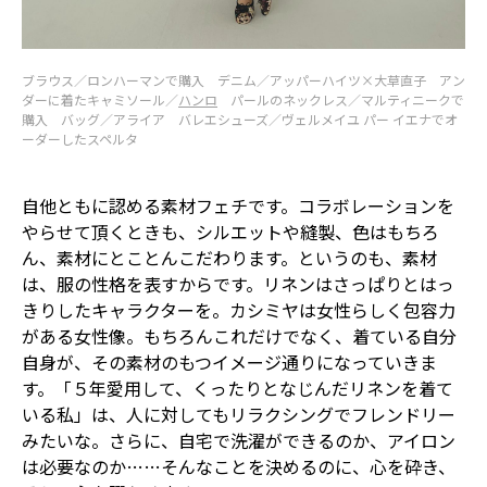
ブラウス／ロンハーマンで購入 デニム／アッパーハイツ×大草直子 アン
ダーに着たキャミソール／
ハンロ
パールのネックレス／マルティニークで
購入 バッグ／アライア バレエシューズ／ヴェルメイユ パー イエナでオ
ーダーしたスペルタ
自他ともに認める素材フェチです。コラボレーションを
やらせて頂くときも、シルエットや縫製、色はもちろ
ん、素材にとことんこだわります。というのも、素材
は、服の性格を表すからです。リネンはさっぱりとはっ
きりしたキャラクターを。カシミヤは女性らしく包容力
がある女性像。もちろんこれだけでなく、着ている自分
自身が、その素材のもつイメージ通りになっていきま
す。「５年愛用して、くったりとなじんだリネンを着て
いる私」は、人に対してもリラクシングでフレンドリー――
みたいな。さらに、自宅で洗濯ができるのか、アイロン
は必要なのか……そんなことを決めるのに、心を砕き、