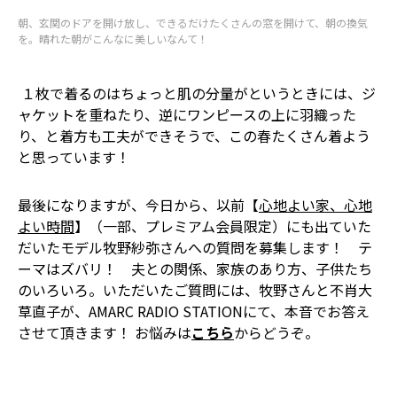
朝、玄関のドアを開け放し、できるだけたくさんの窓を開けて、朝の換気
を。晴れた朝がこんなに美しいなんて！
１枚で着るのはちょっと肌の分量が――というときには、ジ
ャケットを重ねたり、逆にワンピースの上に羽織った
り、と着方も工夫ができそうで、この春たくさん着よう
と思っています！
最後になりますが、今日から、以前【
心地よい家、心地
よい時間
】（一部、プレミアム会員限定）にも出ていた
だいたモデル牧野紗弥さんへの質問を募集します！ テ
ーマはズバリ！ 夫との関係、家族のあり方、子供たち
のいろいろ。いただいたご質問には、牧野さんと不肖大
草直子が、AMARC RADIO STATIONにて、本音でお答え
させて頂きます！ お悩みは
こちら
からどうぞ。