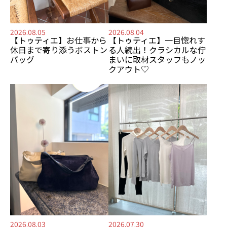
2026.08.05
2026.08.04
【トゥティエ】
お仕事から
【トゥティエ】
一目惚れす
休日まで寄り添う
ボストン
る人続出！
クラシカルな佇
バッグ
まいに
取材スタッフもノッ
クアウト♡
2026.08.03
2026.07.30