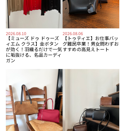
2026.08.10
2026.08.06
【ミューズ ドゥ ドゥーズ
【トゥティエ】
お仕事バッ
ィエム クラス】
金ボタン
グ難民卒業！
男女問わずお
が効く！
羽織るだけで一気
すすめの
高見えトート
に垢抜ける、名品カーディ
ガン