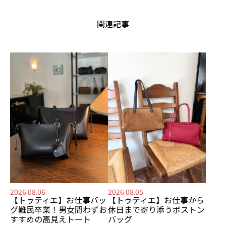
関連記事
2026.08.06
2026.08.05
【トゥティエ】
お仕事バッ
【トゥティエ】
お仕事から
グ難民卒業！
男女問わずお
休日まで寄り添う
ボストン
すすめの
高見えトート
バッグ