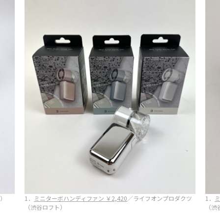
）
1．
ミニターボハンディファン ￥2,420
／ライフオンプロダクツ
1．
ミ
（渋谷ロフト）
（渋