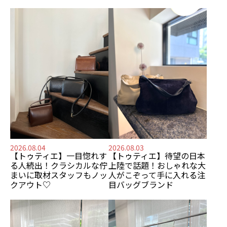
2026.08.04
2026.08.03
【トゥティエ】
一目惚れす
【トゥティエ】
待望の日本
る人続出！
クラシカルな佇
上陸で話題！
おしゃれな大
まいに
取材スタッフもノッ
人がこぞって手に入れる
注
クアウト♡
目バッグブランド